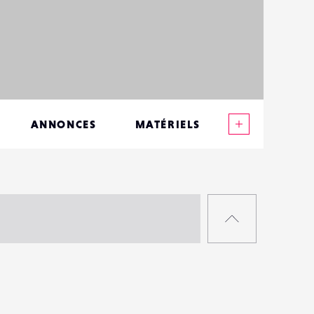
Voir plus
ANNONCES
MATÉRIELS
CONTACTS
ÉVÉNEMENTS
RETOUR
FAVORIS
EN
HAUT
DE
PAGE