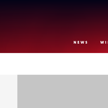
Lense
NEWS
WI