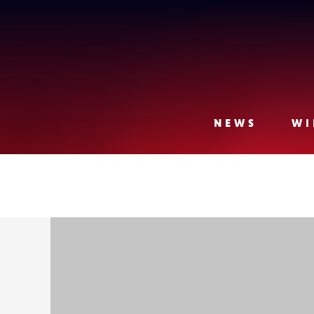
Lense
NEWS
WI