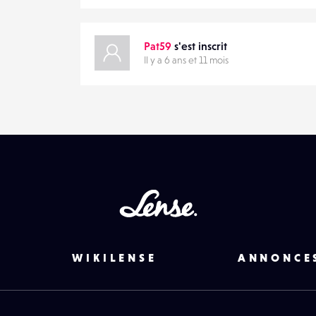
0
EMAIL
VOTRE
EMAIL
Pat59
s'est inscrit
Il y a 6 ans et 11 mois
PARTAGER
Lense
WIKILENSE
ANNONCE