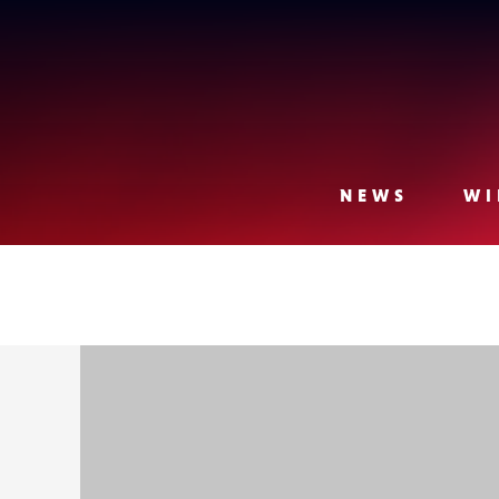
Lense
NEWS
WI