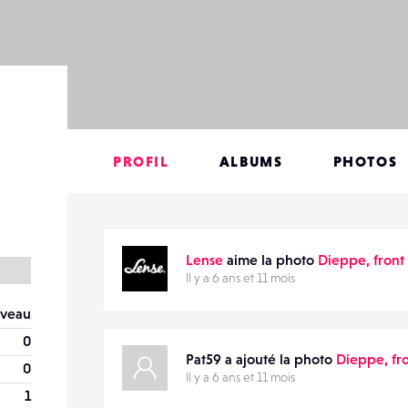
PROFIL
ALBUMS
PHOTOS
Lense
aime la photo
Dieppe, front
Il y a 6 ans et 11 mois
veau
0
Pat59 a ajouté la photo
Dieppe, fr
0
Il y a 6 ans et 11 mois
1