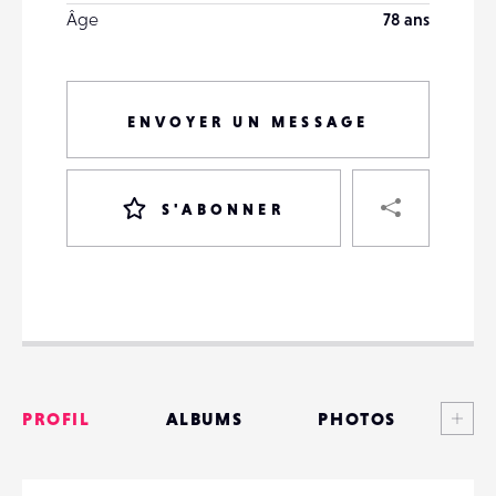
Âge
78 ans
ENVOYER UN MESSAGE
PART
S'ABONNER
VOTRE
DESTINATAIRE
VOTRE
DESTINATAIRE
Voi
PROFIL
ALBUMS
PHOTOS
VOTRE
EMAIL
VOTRE
ANNONCES
EMAIL