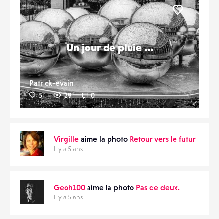
Liker
Un jour de pluie …
Patrick-evain
5
29
0
Virgille
aime la photo
Retour vers le futur
Il y a 5 ans
Geoh100
aime la photo
Pas de deux.
Il y a 5 ans