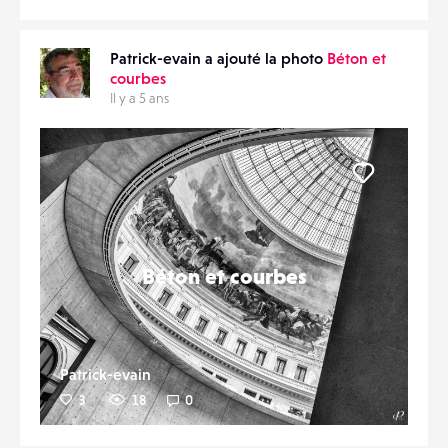
Patrick-evain a ajouté la photo
Béton et
courbes
Il y a 5 ans
Liker
Béton et courbes
Patrick-evain
3
18
0