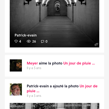
Patrick-evain
4
26
0
Meyer
aime la photo
Un jour de pluie …
Il y a 5 ans
Patrick-evain a ajouté la photo
Un jour de
pluie …
Il y a 5 ans