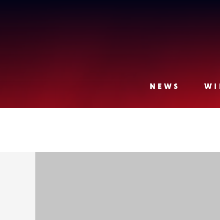
Lense
NEWS
WI