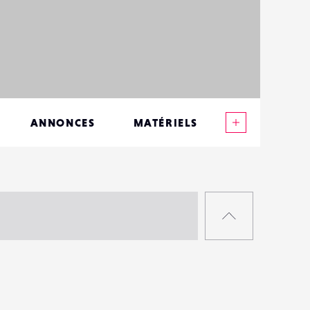
Voir plus
ANNONCES
MATÉRIELS
CONTACTS
ÉVÉNEMENTS
RETOUR
FAVORIS
EN
HAUT
DE
PAGE