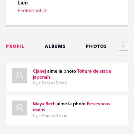
Lien
Photoshoot.ch
PARTAGER
Voi
PROFIL
ALBUMS
PHOTOS
ANNONCES
Cjanej
aime la photo
Toiture de stade
MATÉRIELS
japonais
Il y a 7 ans et 8 mois
CONTACTS
ÉVÉNEMENTS
Maya Rech
aime la photo
Fesses sous
mains
Il y a 9 ans et 3 mois
FAVORIS