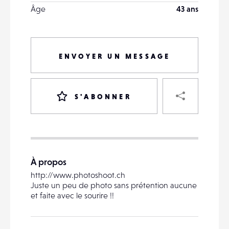
Âge
43 ans
ENVOYER UN MESSAGE
PART
S'ABONNER
VOTRE
DESTINATAIRE
À propos
VOTRE
http://www.photoshoot.ch
DESTINATAIRE
Juste un peu de photo sans prétention aucune
VOTRE
et faite avec le sourire !!
EMAIL
VOTRE
EMAIL