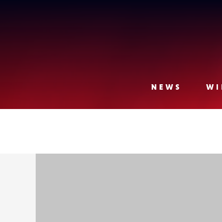
Lense
NEWS
WI