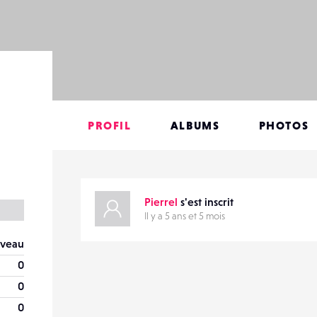
PROFIL
ALBUMS
PHOTOS
Pierrel
s'est inscrit
Il y a 5 ans et 5 mois
veau
0
0
0