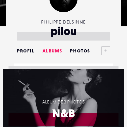
PHILIPPE DELSINNE
pilou
Voir plus
PROFIL
ALBUMS
PHOTOS
ANNONCES
MATÉRIELS
CONTACTS
ALBUM DE 3 PHOTOS
ÉVÉNEMENTS
N&B
FAVORIS