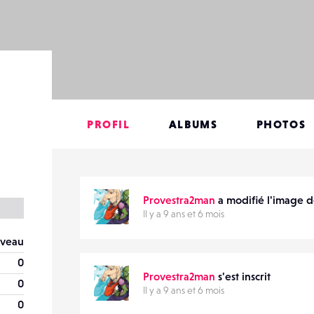
PROFIL
ALBUMS
PHOTOS
Provestra2man
a modifié l'image d
Il y a 9 ans et 6 mois
veau
0
Provestra2man
s'est inscrit
0
Il y a 9 ans et 6 mois
0