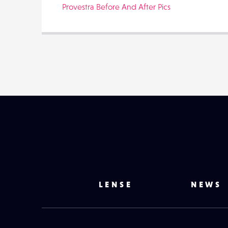
Provestra Before And After Pics
LENSE
NEWS