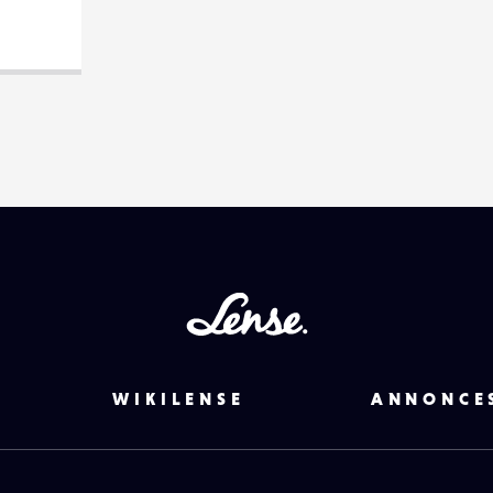
DESTINATAIRE
VOTRE
EMAIL
VOTRE
EMAIL
PARTAGER
Lense
WIKILENSE
ANNONCE