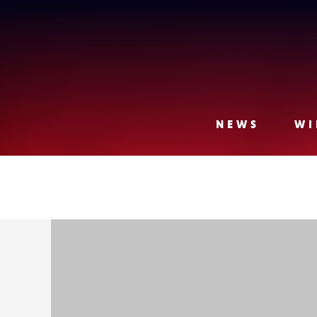
Lense
NEWS
WI