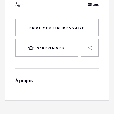
Âge
35 ans
ENVOYER UN MESSAGE
PART
S'ABONNER
VOTRE
DESTINATAIRE
À propos
VOTRE
...
DESTINATAIRE
VOTRE
EMAIL
VOTRE
EMAIL
Voi