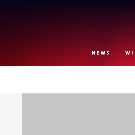
Lense
NEWS
WI