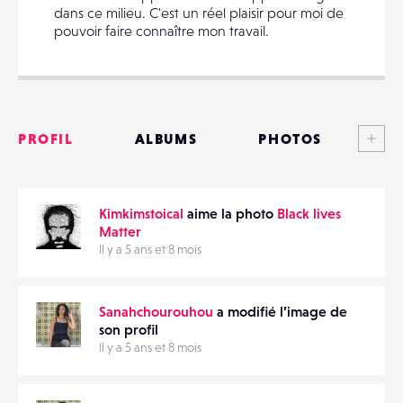
dans ce milieu. C'est un réel plaisir pour moi de
pouvoir faire connaître mon travail.
PARTAGER
Voi
PROFIL
ALBUMS
PHOTOS
ANNONCES
Kimkimstoical
aime la photo
Black lives
MATÉRIELS
Matter
Il y a 5 ans et 8 mois
CONTACTS
ÉVÉNEMENTS
Sanahchourouhou
a modifié l’image de
son profil
Il y a 5 ans et 8 mois
FAVORIS