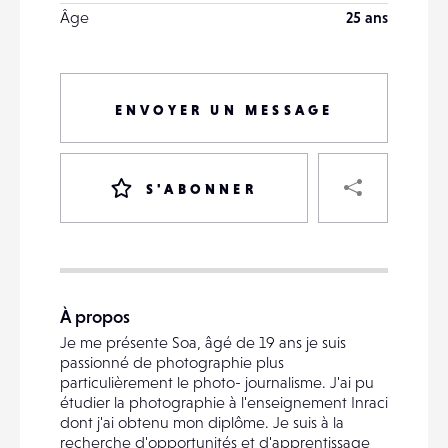
Âge
25 ans
ENVOYER UN MESSAGE
PART
S'ABONNER
VOTRE
DESTINATAIRE
À propos
VOTRE
Je me présente Soa, âgé de 19 ans je suis
DESTINATAIRE
passionné de photographie plus
VOTRE
particulièrement le photo- journalisme. J'ai pu
EMAIL
étudier la photographie à l'enseignement Inraci
VOTRE
dont j'ai obtenu mon diplôme. Je suis à la
EMAIL
recherche d'opportunités et d'apprentissage