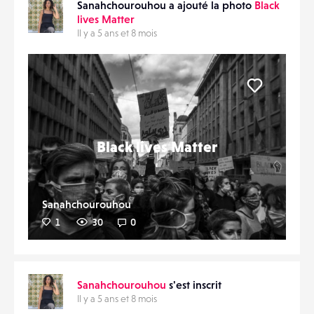
Sanahchourouhou a ajouté la photo
Black
lives Matter
Il y a 5 ans et 8 mois
Liker
Black lives Matter
Sanahchourouhou
1
30
0
Sanahchourouhou
s'est inscrit
Il y a 5 ans et 8 mois