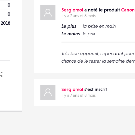
0
Sergiomol
a noté le produit
Canon
0
Il y a 7 ans et 8 mois
 2018
Le plus
la prise en main
Le moins
le prix
Très bon appareil, cependant pour l
chance de le tester la semaine der
PARTAGER
Sergiomol
s'est inscrit
Il y a 7 ans et 8 mois
VOTRE
DESTINATAIRE
VOTRE
DESTINATAIRE
VOTRE