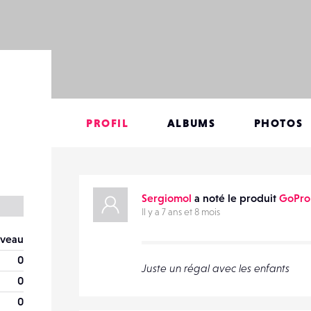
PROFIL
ALBUMS
PHOTOS
Sergiomol
a noté le produit
GoPro
Il y a 7 ans et 8 mois
veau
0
Juste un régal avec les enfants
0
0