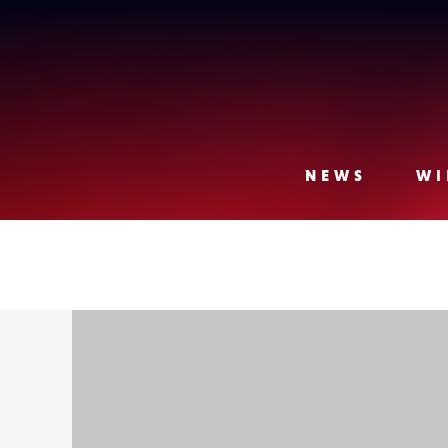
Lense
NEWS
WI