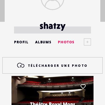
shatzy
Voir plus
PROFIL
ALBUMS
PHOTOS
ANNONCES
MATÉRIELS
TÉLÉCHARGER UNE PHOTO
CONTACTS
ÉVÉNEMENTS
Liker
FAVORIS
Théâtre Royal Mons