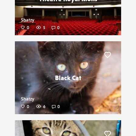
Shatzy
0
5
0
Liker
Black Cat
Shatzy
0
6
0