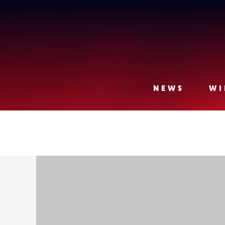
Lense
NEWS
WI