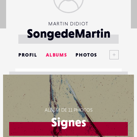
MARTIN DIDIOT
SongedeMartin
Voir plus
PROFIL
ALBUMS
PHOTOS
ANNONCES
MATÉRIELS
CONTACTS
ALBUM DE 11 PHOTOS
ÉVÉNEMENTS
Signes
FAVORIS