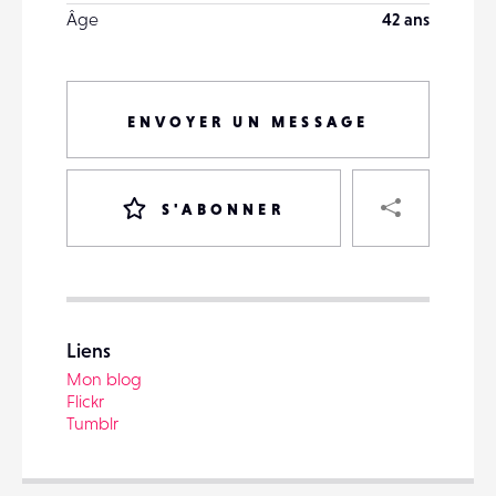
Âge
42 ans
ENVOYER UN MESSAGE
PART
S'ABONNER
VOTRE
DESTINATAIRE
Liens
VOTRE
Mon blog
DESTINATAIRE
Flickr
VOTRE
Tumblr
EMAIL
VOTRE
EMAIL