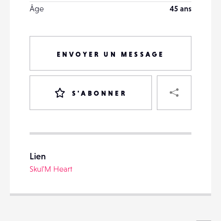
Âge
45 ans
ENVOYER UN MESSAGE
PART
S'ABONNER
VOTRE
DESTINATAIRE
Lien
VOTRE
Skul'M Heart
DESTINATAIRE
VOTRE
EMAIL
VOTRE
EMAIL
Voi