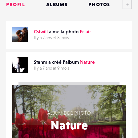
PROFIL
ALBUMS
PHOTOS
ANNONCES
Cstwill
aime la photo
Eclair
MATÉRIELS
PARTAGER
Il y a 7 ans et 8 mois
CONTACTS
Stanm a créé l’album
Nature
ÉVÉNEMENTS
Il y a 7 ans et 9 mois
FAVORIS
ALBUM DE 1 PHOTO
Nature