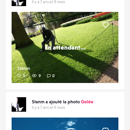
Il y a 7 ans et 9 mois
Liker
En attendant…
Stanm
0
9
0
Stanm a ajouté la photo
Gelée
Il y a 7 ans et 9 mois