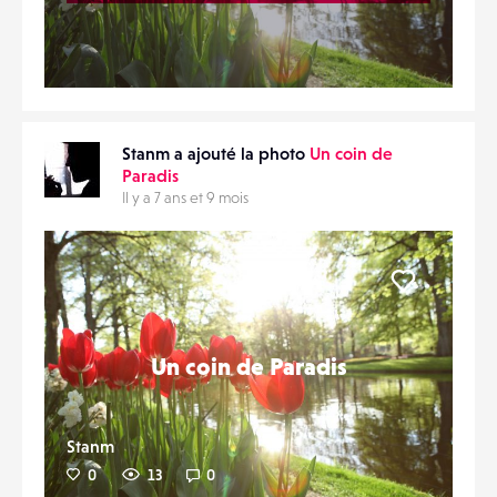
Stanm a ajouté la photo
Un coin de
Paradis
Il y a 7 ans et 9 mois
Liker
Un coin de Paradis
Stanm
0
13
0