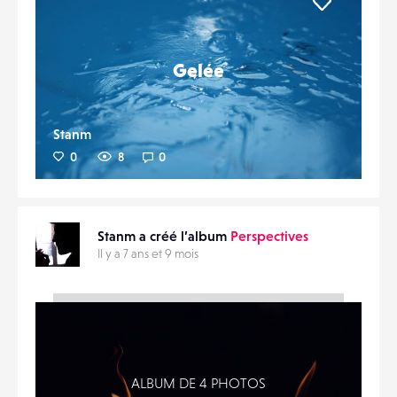
Liker
Gelée
Stanm
0
8
0
Stanm a créé l’album
Perspectives
Il y a 7 ans et 9 mois
ALBUM DE 4 PHOTOS