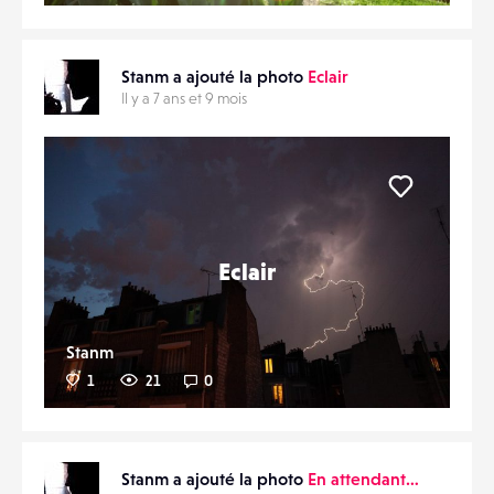
Stanm a ajouté la photo
Eclair
Il y a 7 ans et 9 mois
Liker
Eclair
Stanm
1
21
0
Stanm a ajouté la photo
En attendant…