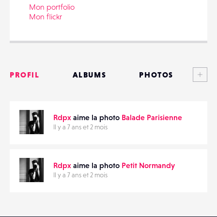
Mon portfolio
Mon flickr
PARTAGER
Voi
PROFIL
ALBUMS
PHOTOS
ANNONCES
Rdpx
aime la photo
Balade Parisienne
MATÉRIELS
Il y a 7 ans et 2 mois
CONTACTS
Rdpx
aime la photo
Petit Normandy
ÉVÉNEMENTS
Il y a 7 ans et 2 mois
FAVORIS