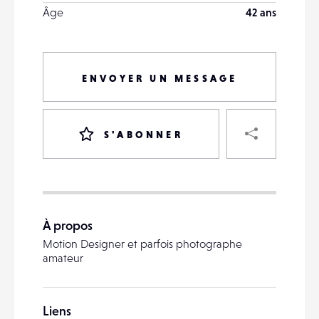
Âge
42 ans
ENVOYER UN MESSAGE
PART
S'ABONNER
VOTRE
DESTINATAIRE
À propos
VOTRE
Motion Designer et parfois photographe
DESTINATAIRE
amateur
VOTRE
EMAIL
VOTRE
Liens
EMAIL