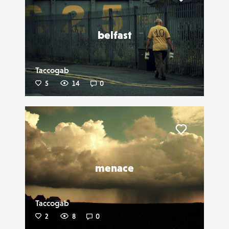
Liker
belfast
Taccogab
5
14
0
Liker
menace
Taccogab
2
8
0