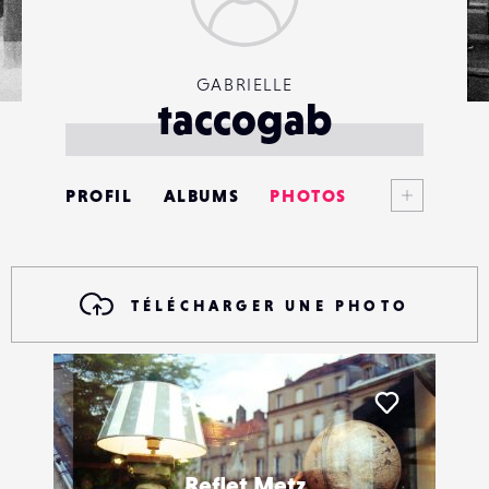
GABRIELLE
taccogab
Voir plus
PROFIL
ALBUMS
PHOTOS
ANNONCES
MATÉRIELS
TÉLÉCHARGER UNE PHOTO
CONTACTS
ÉVÉNEMENTS
Liker
FAVORIS
Reflet Metz