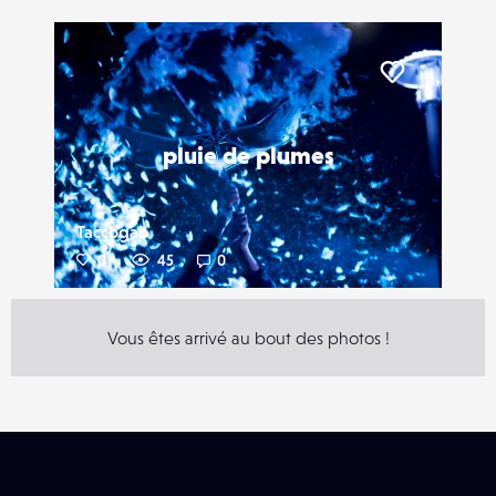
Liker
pluie de plumes
Taccogab
0
45
0
Vous êtes arrivé au bout des photos !