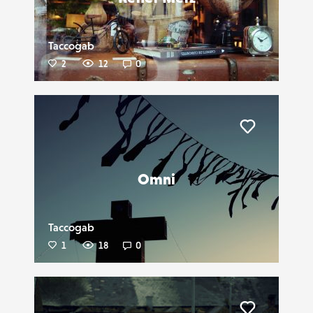
Taccogab
2
12
0
Liker
Omni
Taccogab
1
18
0