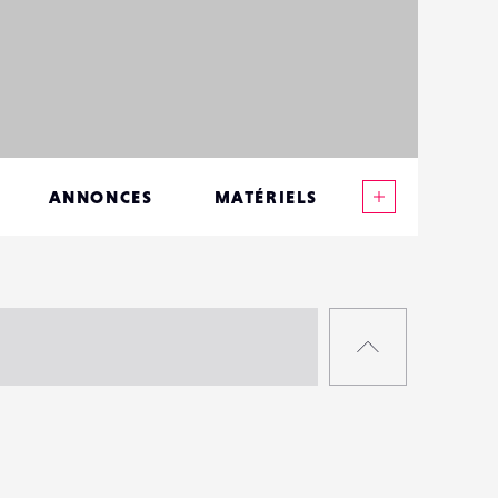
Voir plus
ANNONCES
MATÉRIELS
CONTACTS
ÉVÉNEMENTS
RETOUR
FAVORIS
EN
HAUT
DE
PAGE