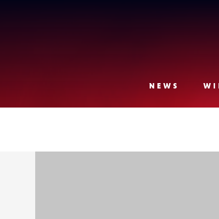
Lense
NEWS
WI