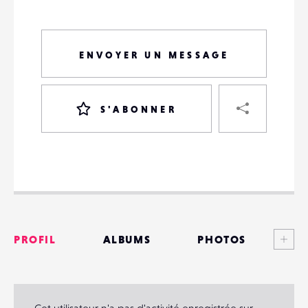
ENVOYER UN MESSAGE
PART
S'ABONNER
VOTRE
DESTINATAIRE
VOTRE
DESTINATAIRE
Voi
PROFIL
ALBUMS
PHOTOS
VOTRE
EMAIL
VOTRE
ANNONCES
EMAIL
MATÉRIELS