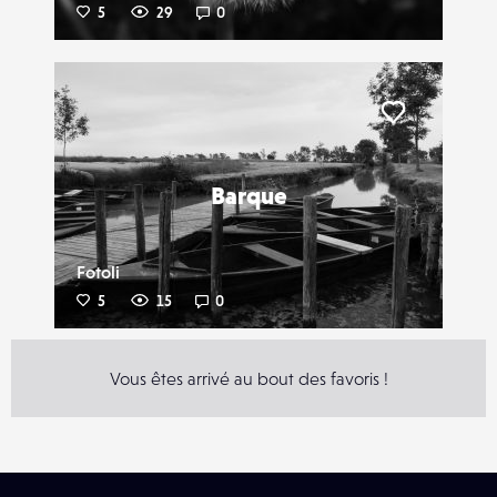
5
29
0
Liker
Barque
Fotoli
5
15
0
Vous êtes arrivé au bout des favoris !