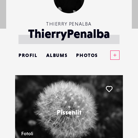
THIERRY PENALBA
ThierryPenalba
Voir plus
PROFIL
ALBUMS
PHOTOS
ANNONCES
MATÉRIELS
Liker
CONTACTS
Pissenlit
ÉVÉNEMENTS
FAVORIS
Fotoli