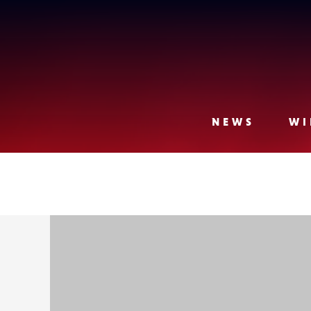
Lense
NEWS
WI