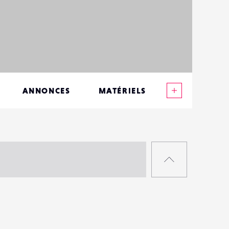
Voir plus
ANNONCES
MATÉRIELS
CONTACTS
ÉVÉNEMENTS
RETOUR
FAVORIS
EN
HAUT
DE
PAGE