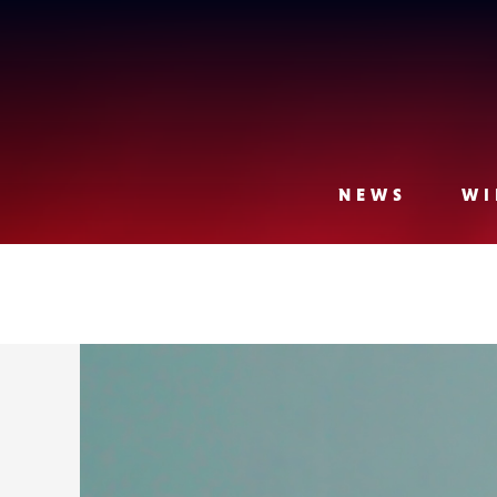
Lense
NEWS
WI