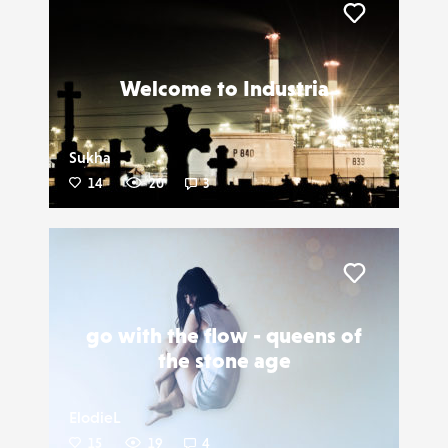
Liker
Welcome to Industria
Sukha
14
20
3
Liker
go with the flow - queens of
the stone age
ElodieL
15
19
4