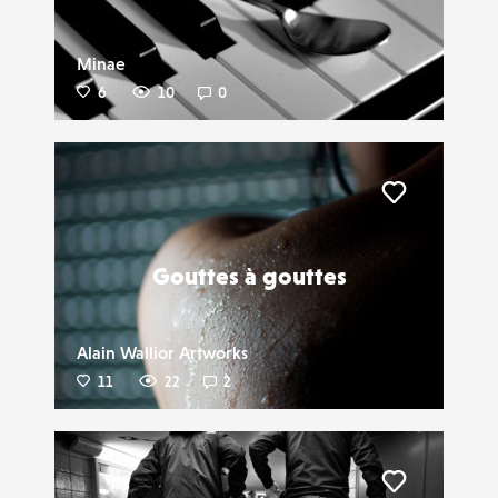
Minae
6
10
0
Liker
Gouttes à gouttes
Alain Wallior Artworks
11
22
2
Liker