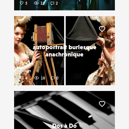
5
12
2
Liker
autoportrait burlesque
anachronique
Goon
4
18
0
Liker
Dos à Do