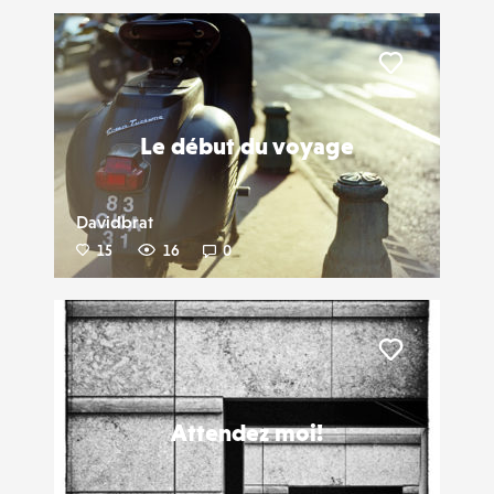
Liker
Le début du voyage
Davidbrat
15
16
0
Liker
Attendez moi!