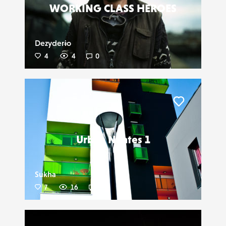
WORKING CLASS HEROES
Dezyderio
4
4
0
Liker
Urban Nantes 1
Sukha
7
16
1