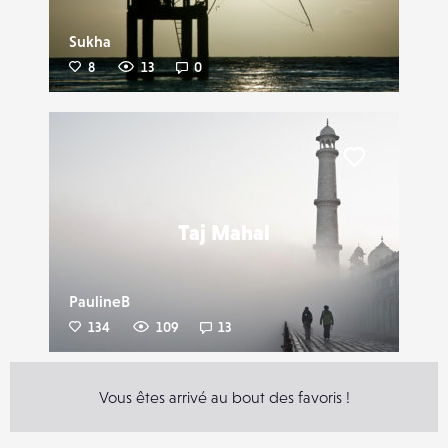
Sukha
8
13
0
Liker
Taj Mahal
PaulineB
134
109
13
Vous êtes arrivé au bout des favoris !