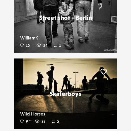
Street shot - Berlin
WilliamK
15
24
1
Liker
Skaterboys
Wild Horses
9
22
5