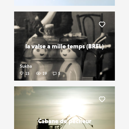
Liker
la valse a mille temps (BREL)
Sukha
15
19
5
Liker
Cabane de pêcheur