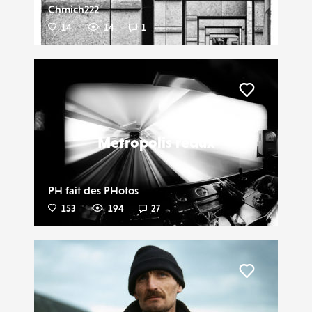
Chmich222
14
14
1
Liker
Metropolis redux
PH fait des PHotos
153
194
27
Liker