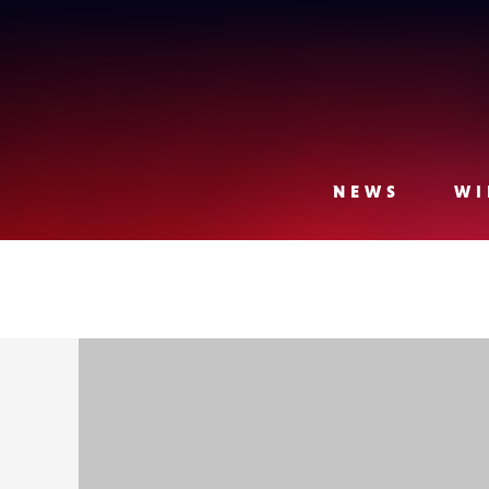
Lense
NEWS
WI