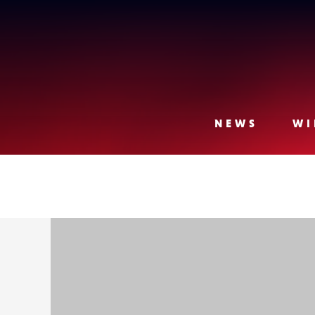
Lense
NEWS
WI