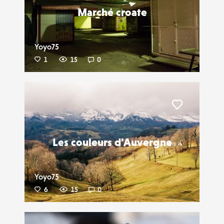
Marché croate
Yoyo75
1
15
0
Liker
Les couleurs d'Auvergne
Yoyo75
6
15
0