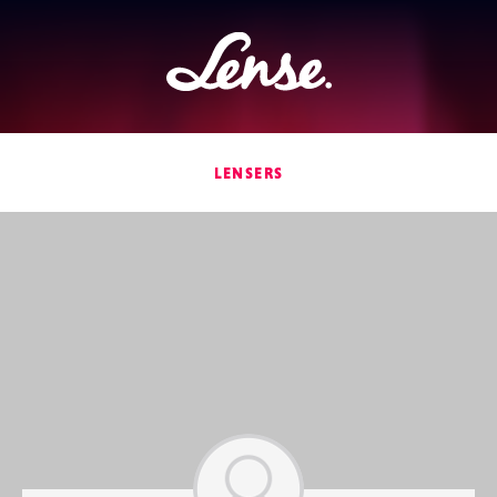
Lense
LENSERS