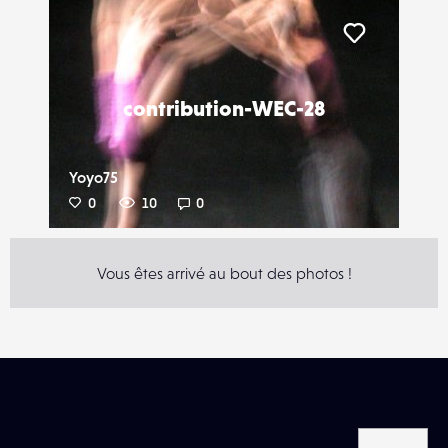
Liker
contribution-WEC-28
Yoyo75
0
10
0
Vous êtes arrivé au bout des photos !