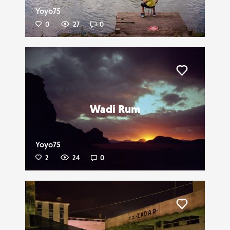
Yoyo75
0
27
0
Liker
Wadi Rum
Yoyo75
2
24
0
Liker