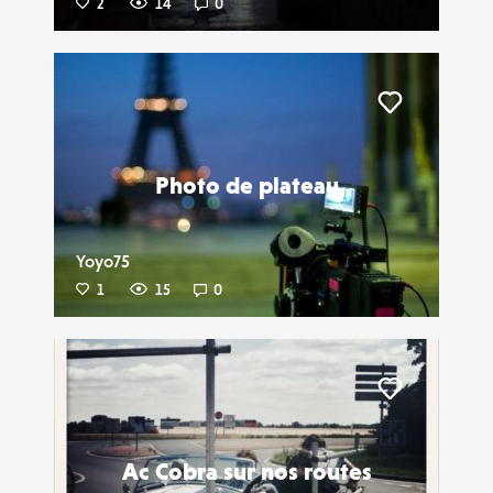
2
14
0
Liker
Photo de plateau
Yoyo75
1
15
0
Liker
Ac Cobra sur nos routes