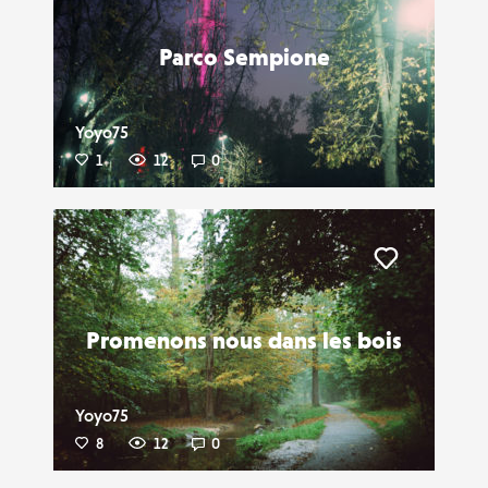
Parco Sempione
Yoyo75
1
12
0
Liker
Promenons nous dans les bois
Yoyo75
8
12
0