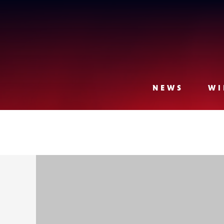
Lense
NEWS
WI