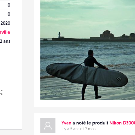
0
0
 2020
ville
2 ans
PARTAGER
0
18
0
Yvan
a noté le produit
Nikon D300
VOTRE
DESTINATAIRE
Il y a 5 ans et 9 mois
VOTRE