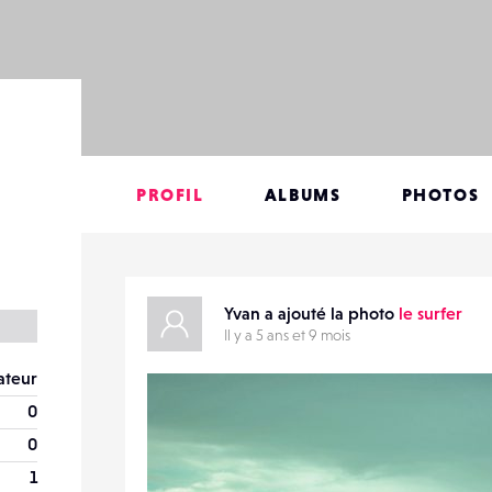
PROFIL
ALBUMS
PHOTOS
Yvan a ajouté la photo
le surfer
Il y a 5 ans et 9 mois
teur
0
0
1