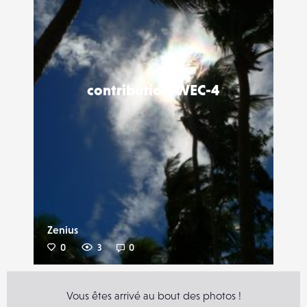
contribution-WEC-4
Zenius
0
3
0
Vous êtes arrivé au bout des photos !