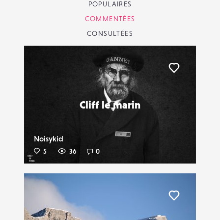
POPULAIRES
COMMENTÉES
CONSULTÉES
Liker
Cliff le marin
Noisykid
5
36
0
Liker