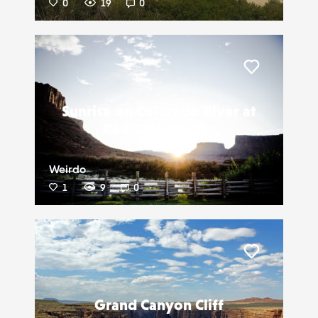
0
19
0
Liker
Sunrise on Colorado River at
Red Cliffs Lodge
Weirdo
1
9
0
Liker
Grand Canyon Cliff