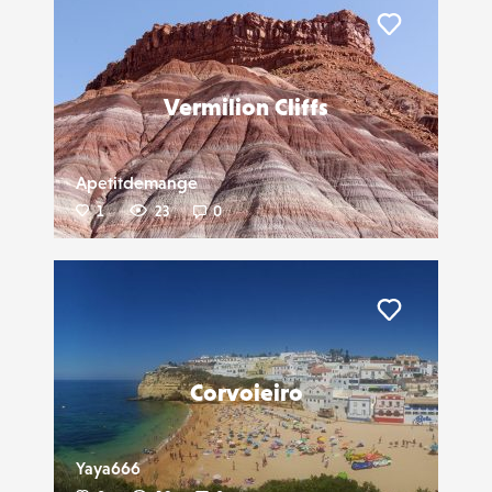
Liker
Vermilion Cliffs
Apetitdemange
1
23
0
Liker
Corvoieiro
Yaya666