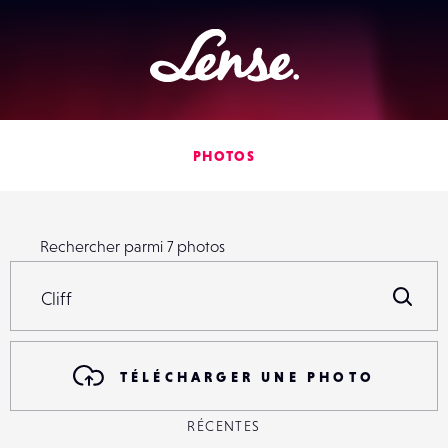
Lense
PHOTOS
Rechercher parmi
7
photos
Rechercher parmi
7
photos
R
TÉLÉCHARGER UNE PHOTO
RÉCENTES