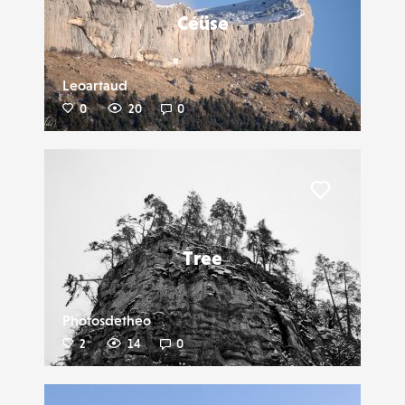
Céüse
Leoartaud
0
20
0
Liker
Tree
Photosdetheo
2
14
0