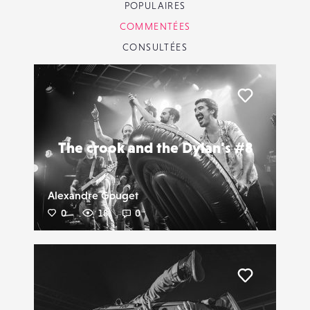
POPULAIRES
COMMENTÉES
CONSULTÉES
Liker
The crook and the Dylan's #8
Alexandre Gouget
0
18
0
Liker