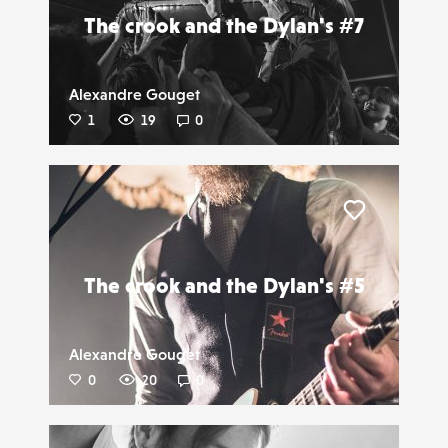
The crook and the Dylan's #7
Alexandre Gouget
1
19
0
Liker
The crook and the Dylan's #5
Alexandre Gouget
0
20
0