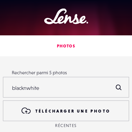
Lense
PHOTOS
Rechercher parmi
5
photos
Rechercher parmi
5
photos
R
TÉLÉCHARGER UNE PHOTO
RÉCENTES