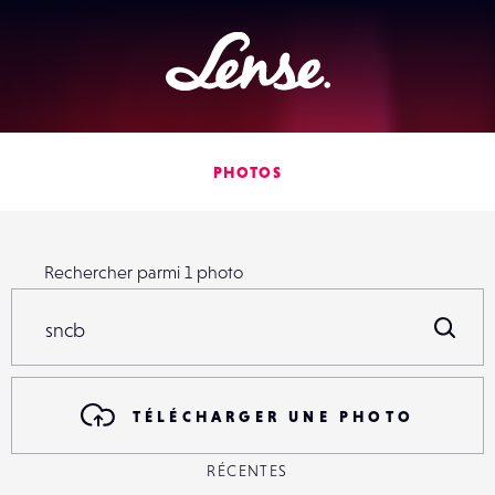
Lense
PHOTOS
Rechercher parmi
1
photo
Rechercher parmi
1
photo
R
TÉLÉCHARGER UNE PHOTO
RÉCENTES