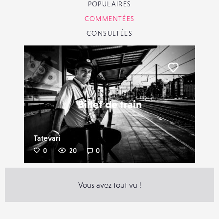
POPULAIRES
COMMENTÉES
CONSULTÉES
Liker
Billet de train
Tatevari
0
20
0
Vous avez tout vu !