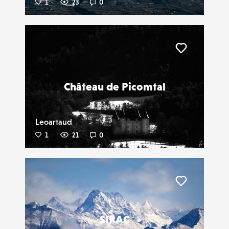
1
23
0
Liker
Château de Picomtal
Leoartaud
1
21
0
Liker
SIRAC