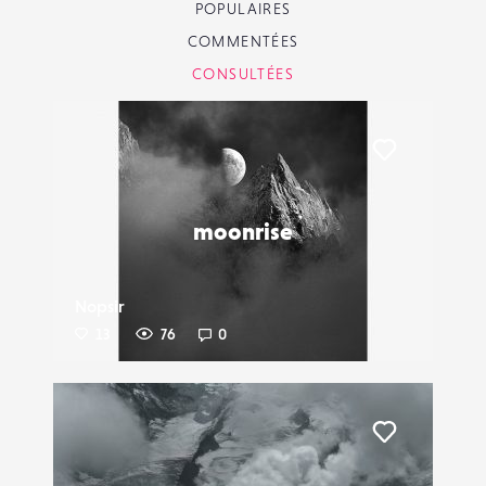
POPULAIRES
COMMENTÉES
CONSULTÉES
Liker
moonrise
Nopsir
13
76
0
Liker