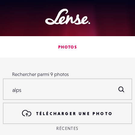
Lense
PHOTOS
Rechercher parmi
9
photos
Rechercher parmi
9
photos
R
TÉLÉCHARGER UNE PHOTO
RÉCENTES