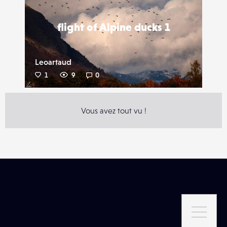
flight of Alpine ducks 1
Leoartaud
1
9
0
Vous avez tout vu !