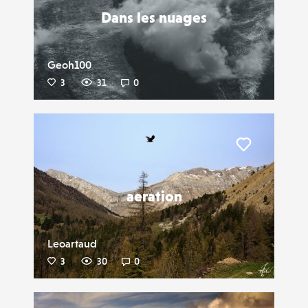
Dans les nuages
Geoh100
3
31
0
Liker
aeration
Leoartaud
3
30
0