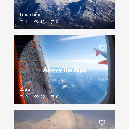
Leoartaud
1
15
0
Liker
Above the Alps
Zapo
0
12
0
Liker