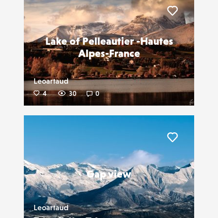
Liker
Lake of Pelleautier -Hautes
Alpes-France
Leoartaud
4
30
0
Liker
Gap view
Leoartaud