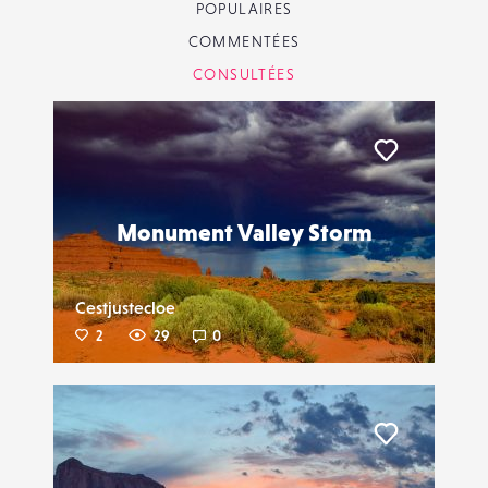
POPULAIRES
COMMENTÉES
CONSULTÉES
Liker
Monument Valley Storm
Cestjustecloe
2
29
0
Liker