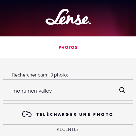
Lense
PHOTOS
Rechercher parmi
3
photos
Rechercher parmi
3
photos
R
TÉLÉCHARGER UNE PHOTO
RÉCENTES