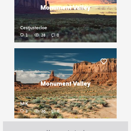
Monument Valley
Cestjustecloe
1
28
0
Liker
Monument Valley
M!K
3
26
0