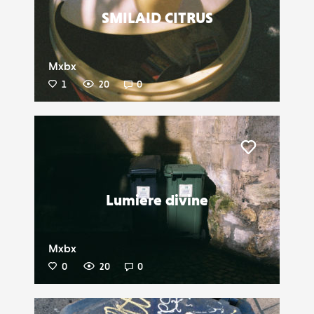
SMILAID CITRUS
Mxbx
1
20
0
Liker
Lumiere divine
Mxbx
0
20
0