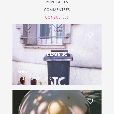
POPULAIRES
COMMENTÉES
CONSULTÉES
Liker
LOVE JC
Mxbx
2
21
0
Liker