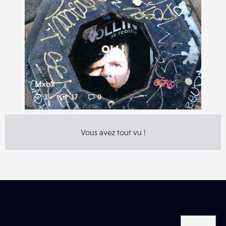
Liker
OLLI
Mxbx
1
17
0
Vous avez tout vu !