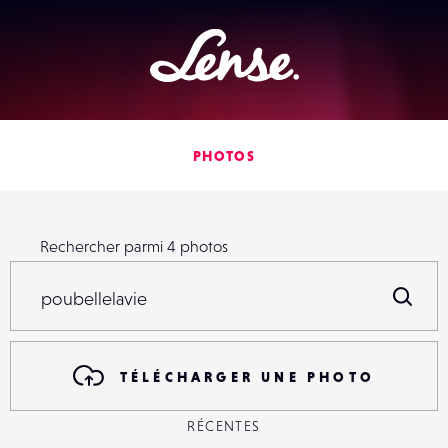
Lense
PHOTOS
Rechercher parmi
4
photos
Rechercher parmi
4
photos
R
TÉLÉCHARGER UNE PHOTO
RÉCENTES