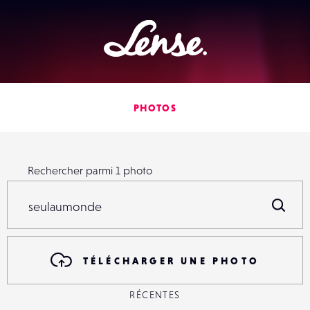
Lense
PHOTOS
Rechercher parmi
1
photo
Rechercher parmi
1
photo
R
TÉLÉCHARGER UNE PHOTO
RÉCENTES