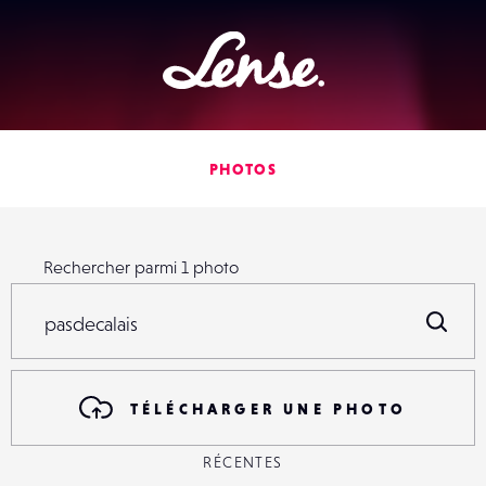
Lense
PHOTOS
Rechercher parmi
1
photo
Rechercher parmi
1
photo
R
TÉLÉCHARGER UNE PHOTO
RÉCENTES