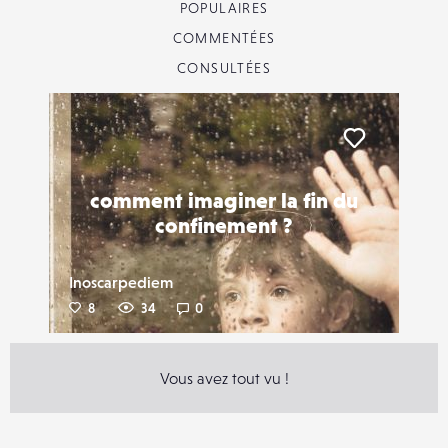
POPULAIRES
COMMENTÉES
CONSULTÉES
Liker
comment imaginer la fin du
confinement ?
Inoscarpediem
8
34
0
Vous avez tout vu !