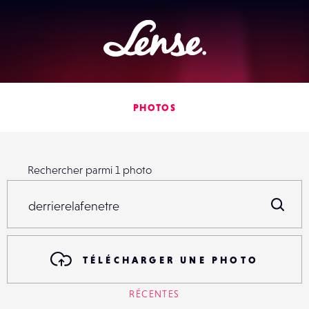
Lense
PHOTOS
Rechercher parmi
1
photo
Rechercher parmi
1
photo
R
TÉLÉCHARGER UNE PHOTO
RÉCENTES