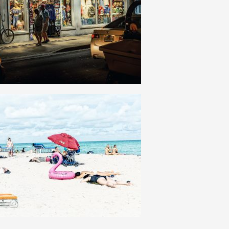
21
0
34
0