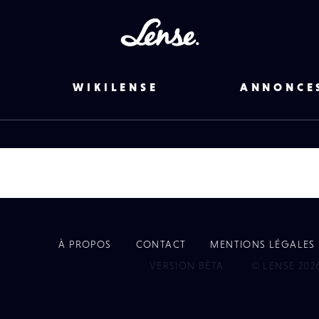
Lense
WIKILENSE
ANNONCE
À PROPOS
CONTACT
MENTIONS LÉGALES
EYE
VERSION BÊTA
© LENSE 202