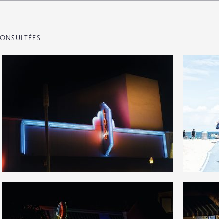
ONSULTÉES
3
6
29
0