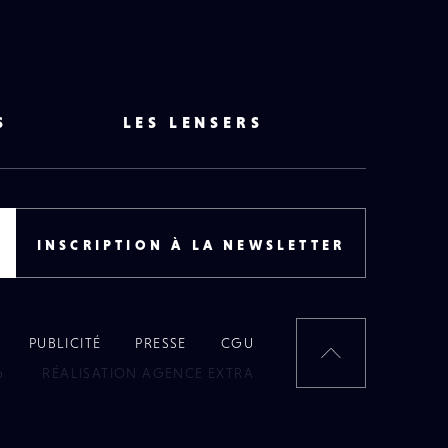
S
LES LENSERS
INSCRIPTION À LA NEWSLETTER
PUBLICITÉ
PRESSE
CGU
RETOUR
6
RÉALISATION AGENCE EXTRA
EN
HAUT
DE