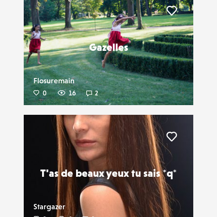
Liker
Gazelles
Flosuremain
0
16
2
Liker
T'as de beaux yeux tu sais *q*
Stargazer