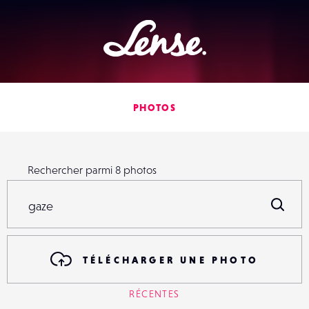
Lense
PHOTOS
Rechercher parmi
8
photos
Rechercher parmi
8
photos
R
TÉLÉCHARGER UNE PHOTO
RÉCENTES