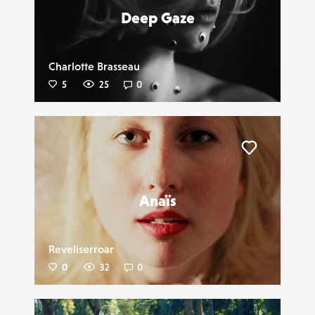
Deep Gaze
Charlotte Brasseau
5
25
0
Liker
Anaïs
Reveliserroar
0
32
0