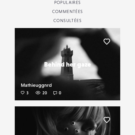
POPULAIRES
COMMENTÉES
CONSULTÉES
Liker
Behind her gaze
Mathieuggnrd
3
20
0
Liker