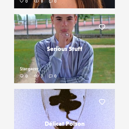
0
8
0
Liker
Serious Stuff
Stargazer
0
3
0
Liker
Délicat Poison