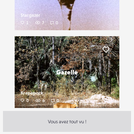
Stargazer
1
7
0
Liker
Gazelle
Krapapock
0
6
0
Vous avez tout vu !