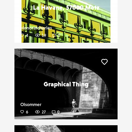
La Havane, 57000 Metz
Honoratcharles
4
19
0
Liker
Graphical Thing
Olsommer
6
27
0