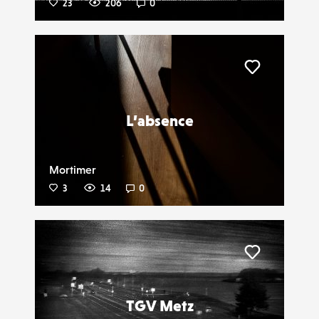
23
206
0
Liker
L’absence
Mortimer
3
14
0
Liker
TGV Metz