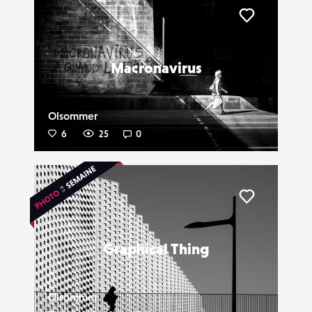
Liker
Macronavirus
Olsommer
6
25
0
Liker
Graphical Thing
Olsommer