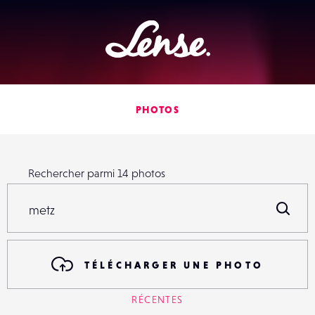
Lense
PHOTOS
Rechercher parmi
14
photos
Rechercher parmi
14
photos
R
TÉLÉCHARGER UNE PHOTO
RÉCENTES