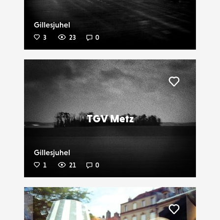
Gillesjuhel
3
23
0
Liker
TGV Metz
Gillesjuhel
1
21
0
Liker