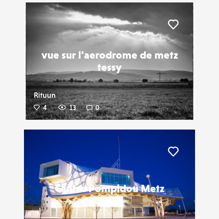
Liker
vue sur l'aerodrome de metz
tessy
Rituun
4
13
0
Liker
Centre Pompidou Metz