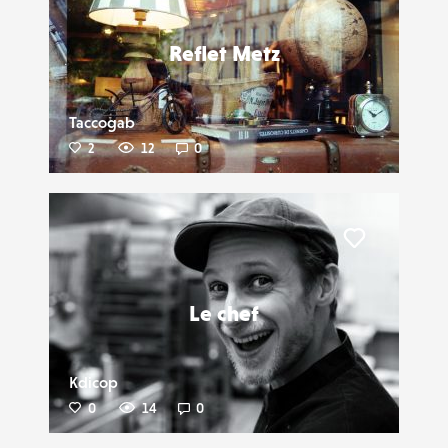
Reflet Metz
Taccogab
2
12
0
Liker
Le chef
Kdicop
0
14
0