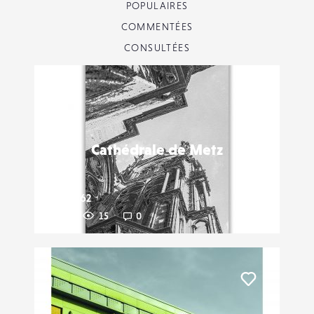
POPULAIRES
COMMENTÉES
CONSULTÉES
Liker
Cathédrale de Metz
Matt.B62
1
15
0
Liker