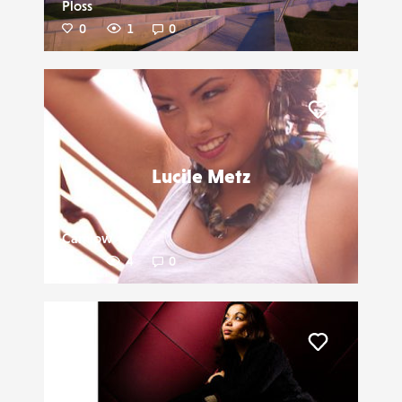
Ploss
0
1
0
Liker
Lucile Metz
Camlow
3
4
0
Liker