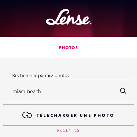
Lense
PHOTOS
Rechercher parmi
2
photos
Rechercher parmi
2
photos
R
TÉLÉCHARGER UNE PHOTO
RÉCENTES