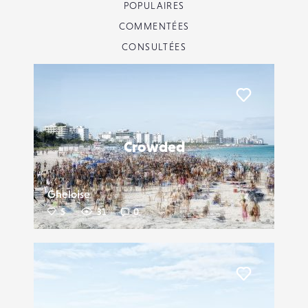
POPULAIRES
COMMENTÉES
CONSULTÉES
Liker
Crowded
Gheloise
5
31
0
Liker