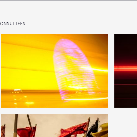
ONSULTÉES
7
19
48
0