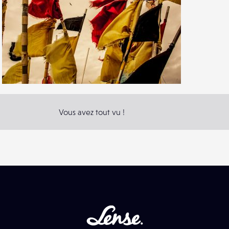
24
83
2
Vous avez tout vu !
Lense