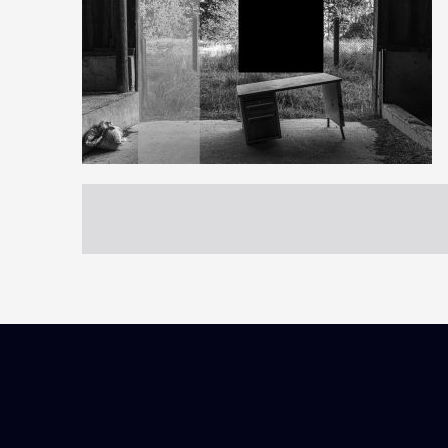
13
59
0