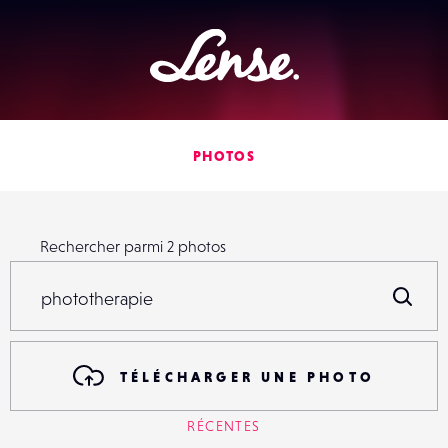
Lense
PHOTOS
Rechercher parmi
2
photos
Rechercher parmi
2
photos
R
TÉLÉCHARGER UNE PHOTO
RÉCENTES