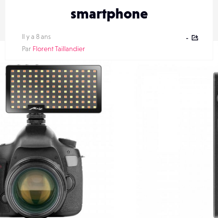
smartphone
Il y a 8 ans
-
Par
Florent Taillandier