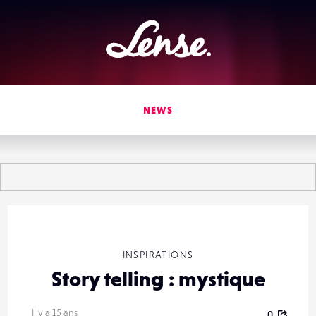
Lense
NEWS
INSPIRATIONS
Story telling : mystique
Il y a 15 ans
0