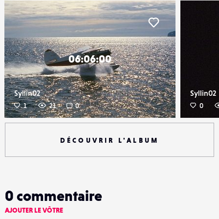
iker
Liker
06:06:00
Syllin02
Syllin02
1
21
0
0
DÉCOUVRIR L'ALBUM
0
commentaire
AJOUTER LE VÔTRE