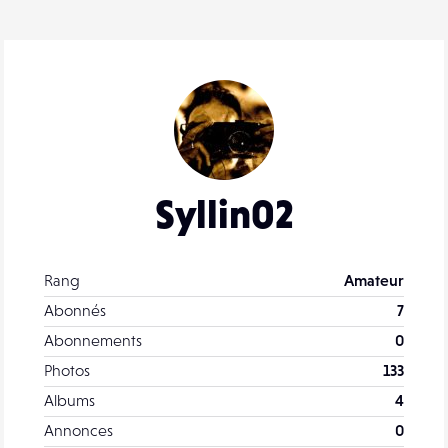
Syllin02
Rang
Amateur
Abonnés
7
Abonnements
0
Photos
133
Albums
4
Annonces
0