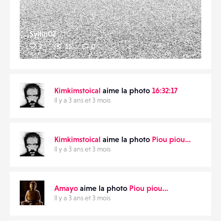
Syllin02
2
15
0
Kimkimstoical
aime la photo
16:32:17
Il y a 3 ans et 3 mois
Kimkimstoical
aime la photo
Piou piou…
Il y a 3 ans et 3 mois
Amayo
aime la photo
Piou piou…
Il y a 3 ans et 3 mois