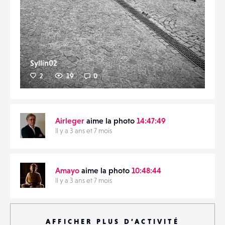
Syllin02
2
19
0
Airleger
aime la photo
14:47:49
Il y a 3 ans et 7 mois
Amayo
aime la photo
10:48:44
Il y a 3 ans et 7 mois
AFFICHER PLUS D’ACTIVITÉ