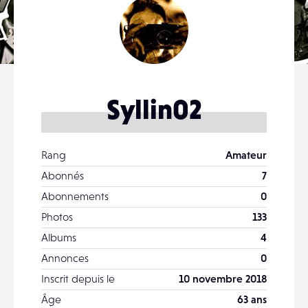
Syllin02
Rang
Amateur
Abonnés
7
Abonnements
0
Photos
133
Albums
4
Annonces
0
Inscrit depuis le
10 novembre 2018
Âge
63 ans