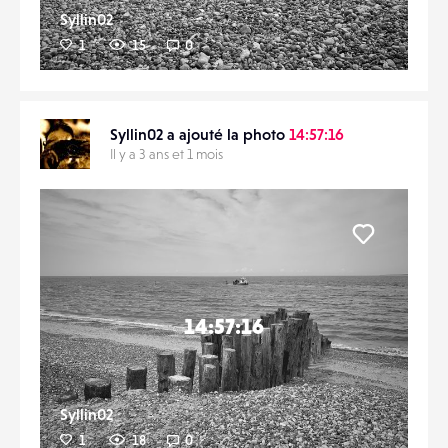
Syllin02
1
15
0
Syllin02 a ajouté la photo
14:57:16
Il y a 3 ans et 1 mois
Liker
14:57:16
Syllin02
1
18
0