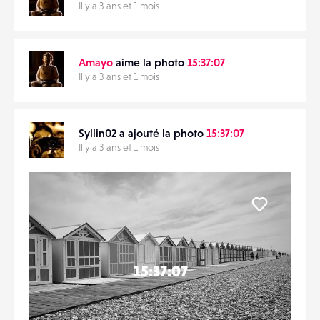
Il y a 3 ans et 1 mois
CONTACTS
PARTAGER
Amayo
aime la photo
15:37:07
ÉVÉNEMENTS
Il y a 3 ans et 1 mois
FAVORIS
Syllin02 a ajouté la photo
15:37:07
Il y a 3 ans et 1 mois
Liker
15:37:07