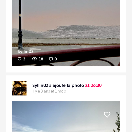
Syllin02
2
18
0
Syllin02 a ajouté la photo
21:06:30
Il y a 3 ans et 1 mois
Liker