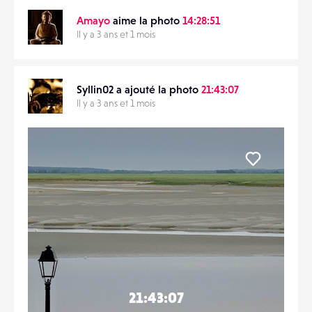
Amayo
aime la photo
14:28:51
Il y a 3 ans et 1 mois
Syllin02 a ajouté la photo
21:43:07
Il y a 3 ans et 1 mois
Liker
21:43:07