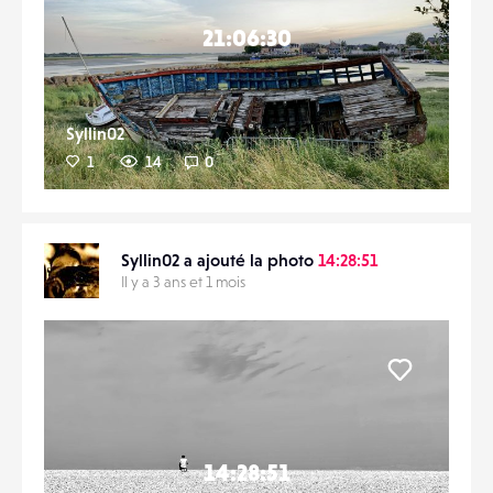
21:06:30
Syllin02
1
14
0
Syllin02 a ajouté la photo
14:28:51
Il y a 3 ans et 1 mois
Liker
14:28:51